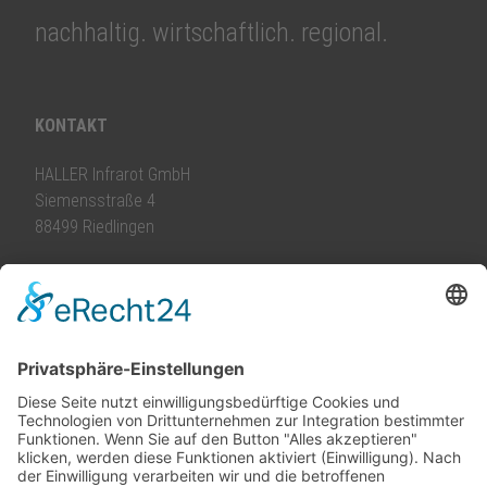
nachhaltig. wirtschaftlich. regional.
KONTAKT
HALLER Infrarot GmbH
Siemensstraße 4
88499 Riedlingen
info@
haller-infrarot.com
TELEFON
Beratung & Service:
+49 7371 965388
Produktion:
+49 7371 9660139