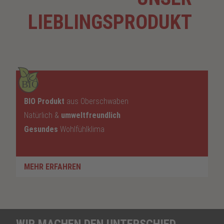
LIEBLINGSPRODUKT
BIO
BIO Produkt
aus Oberschwaben
Natürlich &
umweltfreundlich
Gesundes
Wohlfühlklima
MEHR ERFAHREN
WIR MACHEN DEN UNTERSCHIED