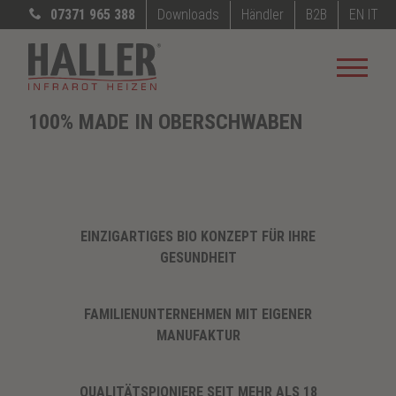
07371 965 388
Downloads
Händler
B2B
EN
IT
HALLER
INFRAROTHEIZUNGEN
100% MADE IN OBERSCHWABEN
EINZIGARTIGES BIO KONZEPT FÜR IHRE
GESUNDHEIT
FAMILIENUNTERNEHMEN MIT EIGENER
MANUFAKTUR
QUALITÄTSPIONIERE SEIT MEHR ALS 18