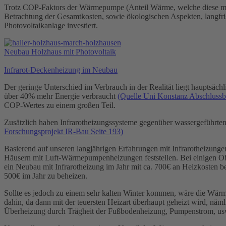
Trotz COP-Faktors der Wärmepumpe (Anteil Wärme, welche diese mit
Betrachtung der Gesamtkosten, sowie ökologischen Aspekten, langfris
Photovoltaikanlage investiert.
Neubau Holzhaus mit Photovoltaik
Infrarot-Deckenheizung im Neubau
Der geringe Unterschied im Verbrauch in der Realität liegt haupts
über 40% mehr Energie verbraucht
(Quelle Uni Konstanz Abschlussbe
COP-Wertes zu einem großen Teil.
Zusätzlich haben Infrarotheizungssysteme gegenüber wassergeführte
Forschungsprojekt IR-Bau Seite 193)
Basierend auf unseren langjährigen Erfahrungen mit Infrarotheizung
Häusern mit Luft-Wärmepumpenheizungen feststellen. Bei einigen O
ein Neubau mit Infrarotheizung im Jahr mit ca. 700€ an Heizkosten 
500€ im Jahr zu beheizen.
Sollte es jedoch zu einem sehr kalten Winter kommen, wäre die Wärm
dahin, da dann mit der teuersten Heizart überhaupt geheizt wird, näm
Überheizung durch Trägheit der Fußbodenheizung, Pumpenstrom, us