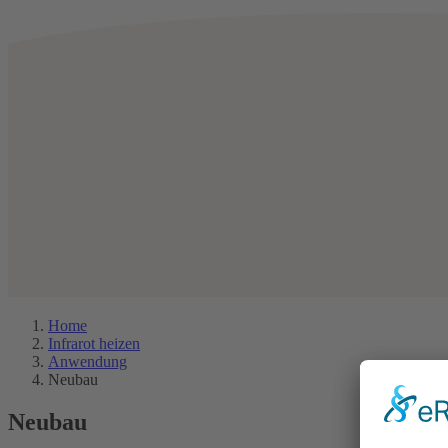
Home
Infrarot heizen
Anwendung
Neubau
Neubau