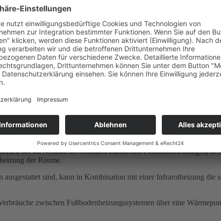
gnen sich Infrarotheizungen von HALLER ideal als vollwertige Heiz
Effizienzhausstandards (KfW 40, KfW 55, KfW 70) lässt sich mit einer
optimal beheizen. So beträgt der Heizwärmebedarf am Beispiel eines K
.
lungswärme subjektiv wärmer empfunden werden als konventionelle Hei
Sonneneinstrahlung reagieren können, kann der reale Verbrauch sogar 
ziell bei im Neubau als Standard etablierten Fußbodenheizungssystemen 
rheizung der Räume.
ausgestattet sind, kann in Kombination mit einer Infrarotheizung die
 Verbräuche zwischen Fußbodenheizungssystemen über eine Wärmepumpe