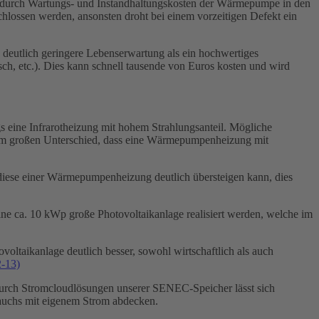
ch durch Wartungs- und Instandhaltungskosten der Wärmepumpe in den
chlossen werden, ansonsten droht bei einem vorzeitigen Defekt ein
eutlich geringere Lebenserwartung als ein hochwertiges
h, etc.). Dies kann schnell tausende von Euros kosten und wird
s eine Infrarotheizung mit hohem Strahlungsanteil. Mögliche
 dem großen Unterschied, dass eine Wärmepumpenheizung mit
 diese einer Wärmepumpenheizung deutlich übersteigen kann, dies
eine ca. 10 kWp große Photovoltaikanlage realisiert werden, welche im
voltaikanlage deutlich besser, sowohl wirtschaftlich als auch
2-13)
. Durch Stromcloudlösungen unserer SENEC-Speicher lässt sich
auchs mit eigenem Strom abdecken.