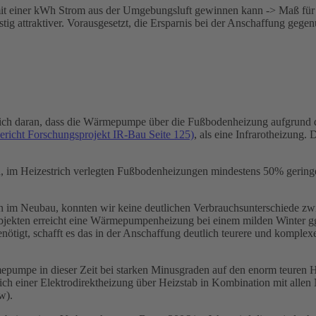
 einer kWh Strom aus der Umgebungsluft gewinnen kann -> Maß für di
tig attraktiver. Vorausgesetzt, die Ersparnis bei der Anschaffung geg
ächlich daran, dass die Wärmepumpe über die Fußbodenheizung aufgrun
richt Forschungsprojekt IR-Bau Seite 125)
, als eine Infrarotheizung. 
n, im Heizestrich verlegten Fußbodenheizungen mindestens 50% gering
en im Neubau, konnten wir keine deutlichen Verbrauchsunterschiede zw
bjekten erreicht eine Wärmepumpenheizung bei einem milden Winter gg
benötigt, schafft es das in der Anschaffung deutlich teurere und kom
epumpe in dieser Zeit bei starken Minusgraden auf den enorm teuren 
lich einer Elektrodirektheizung über Heizstab in Kombination mit allen
w).