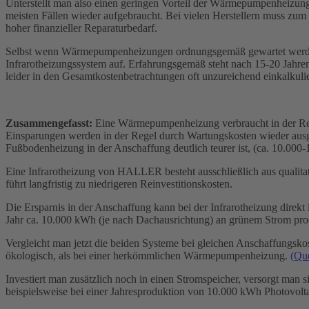
Unterstellt man also einen geringen Vorteil der Wärmepumpenheizung
meisten Fällen wieder aufgebraucht. Bei vielen Herstellern muss zum
hoher finanzieller Reparaturbedarf.
Selbst wenn Wärmepumpenheizungen ordnungsgemäß gewartet werden, w
Infrarotheizungssystem auf. Erfahrungsgemäß steht nach 15-20 Jahre
leider in den Gesamtkostenbetrachtungen oft unzureichend einkalkulie
Zusammengefasst:
Eine Wärmepumpenheizung verbraucht in der Reali
Einsparungen werden in der Regel durch Wartungskosten wieder ausg
Fußbodenheizung in der Anschaffung deutlich teurer ist, (ca. 10.000-
Eine Infrarotheizung von HALLER besteht ausschließlich aus qualitat
führt langfristig zu niedrigeren Reinvestitionskosten.
Die Ersparnis in der Anschaffung kann bei der Infrarotheizung direkt
Jahr ca. 10.000 kWh (je nach Dachausrichtung) an grünem Strom prod
Vergleicht man jetzt die beiden Systeme bei gleichen Anschaffungskost
ökologisch, als bei einer herkömmlichen Wärmepumpenheizung.
(Que
Investiert man zusätzlich noch in einen Stromspeicher, versorgt man
beispielsweise bei einer Jahresproduktion von 10.000 kWh Photovo