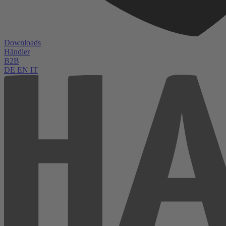
Downloads
Händler
B2B
DE
EN
IT