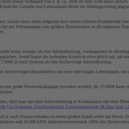
 beim reinen Verbrauch von z. B. ca. 200€ im Jahr, wird dieser jedo
 Erhalt der Garantie und Lebensdauer direkt ein Wartungsvertrag abges
eisen diese allein aufgrund ihrer enorm höheren Komplexität eine d
n bei der Wärmepumpe eine größere Reinvestition an (Kompressor Tausc
rt.
tät kaum weniger als eine Infrarotheizung, vorausgesetzt ist allerding
eglichen. Somit liegen die laufenden Kosten in etwa gleich auf, mit
15.000€ je nach System) als eine hochwertige Infrarotheizung.
iv hochwertigen Bestandteilen mit einer sehr langen Lebensdauer, die
 in eine große Photovoltaikanlage investiert werden, für 15.000€ kann 
uziert.
en, fährt man mit einer Infrarotheizung in Kombination mit einer Photo
lle Uni Konstanz Abschlussbericht Forschungsprojekt IR-Bau Seite 1
 sich je nach Nutzerverhalten zu einem großen Anteil selbst mit Strom
ltaikstrom und 10.000 kWh Jahresstromverbrauch 100% des Stromverbr