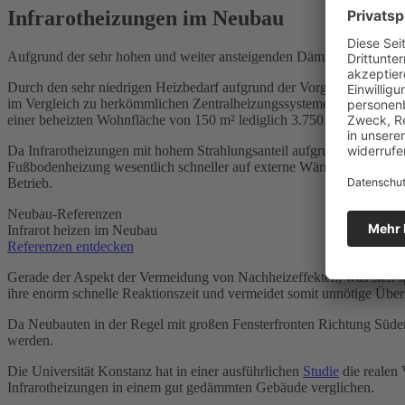
Infrarotheizungen im Neubau
Aufgrund der sehr hohen und weiter ansteigenden Dämmvorgaben ei
Durch den sehr niedrigen Heizbedarf aufgrund der Vorgaben der KfW-
im Vergleich zu herkömmlichen Zentralheizungssystemen ein Neubau 
einer beheizten Wohnfläche von 150 m² lediglich 3.750 kWh pro Jahr
Da Infrarotheizungen mit hohem Strahlungsanteil aufgrund der Strah
Fußbodenheizung wesentlich schneller auf externe Wärmequellen wie 
Betrieb.
Neubau-Referenzen
Infrarot heizen im Neubau
Referenzen entdecken
Gerade der Aspekt der Vermeidung von Nachheizeffekten, was sich spe
ihre enorm schnelle Reaktionszeit und vermeidet somit unnötige Übe
Da Neubauten in der Regel mit großen Fensterfronten Richtung Süden 
werden.
Die Universität Konstanz hat in einer ausführlichen
Studie
die realen
Infrarotheizungen in einem gut gedämmten Gebäude verglichen.