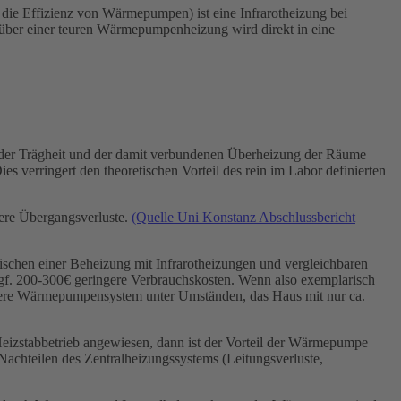
e Effizienz von Wärmepumpen) ist eine Infrarotheizung bei
enüber einer teuren Wärmepumpenheizung wird direkt in eine
d der Trägheit und der damit verbundenen Überheizung der Räume
Dies verringert den theoretischen Vorteil des rein im Labor definierten
ere Übergangsverluste.
(Quelle Uni Konstanz Abschlussbericht
ischen einer Beheizung mit Infrarotheizungen und vergleichbaren
f. 200-300€ geringere Verbrauchskosten. Wenn also exemplarisch
plexere Wärmepumpensystem unter Umständen, das Haus mit nur ca.
Heizstabbetrieb angewiesen, dann ist der Vorteil der Wärmepumpe
 Nachteilen des Zentralheizungssystems (Leitungsverluste,