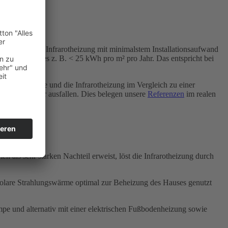
ung im Neubau.
 dezentralen Infrarotheizung mit minimalstem Installationsaufwand
fW 40 Hauses z. B. < 25 kWh pro m² pro Jahr. Das entspricht bei
zungssysteme und die Infrarotheizung im Vergleich zu einer
noch geringer ausfallen. Dies belegen unsere
Referenzen
im realen
als sehr starken Nachteil erweist, löst die Infrarotheizung durch
 solare Strahlungswärme optimal zur Beheizung des Hauses genutzt
 und alternativ mit einer elektrischen Fußbodenheizung sowie